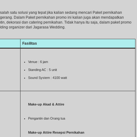
alah satu solusi yang tepat jika kalian sedang mencari Paket pernikahan
gerang. Dalam Paket pernikahan promo ini kalian juga akan mendapatkan
n, dekorasi dan catering pernikahan. Tidak hanya itu saja, dalam paket promo
ding organizer dari Jagarasa Wedding.
Fasilitas
Venue : 6 jam
Standing AC : 5 unit
Sound System : 4100 watt
Make-up Akad & Attire
Pengantin dan Orang tua
Make-up Attire Resepsi Pernikahan