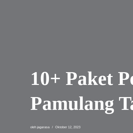
10+ Paket 
Pamulang T
oleh
jagarasa
Oktober 12, 2023