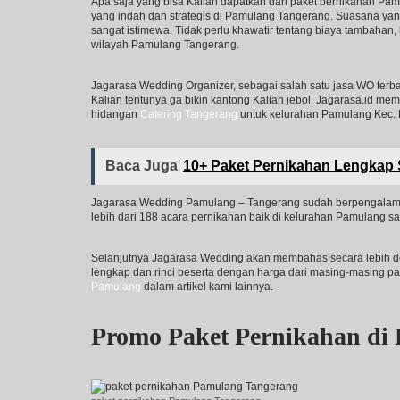
Apa saja yang bisa Kalian dapatkan dari paket pernikahan Pa
yang indah dan strategis di Pamulang Tangerang. Suasana yang
sangat istimewa. Tidak perlu khawatir tentang biaya tambahan
wilayah Pamulang Tangerang.
Jagarasa Wedding Organizer, sebagai salah satu jasa WO ter
Kalian tentunya ga bikin kantong Kalian jebol. Jagarasa.id me
hidangan
Catering Tangerang
untuk kelurahan Pamulang Kec.
Baca Juga
10+ Paket Pernikahan Lengkap 
Jagarasa Wedding Pamulang – Tangerang sudah berpengalaman
lebih dari 188 acara pernikahan baik di kelurahan Pamulang 
Selanjutnya Jagarasa Wedding akan membahas secara lebih de
lengkap dan rinci beserta dengan harga dari masing-masing p
Pamulang
dalam artikel kami lainnya.
Promo Paket Pernikahan di