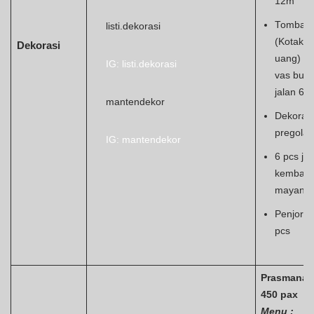
12m
Tomban
listi.dekorasi
(Kotak
Dekorasi
uang) d
IG: listi.dekorasi
vas bun
jalan 6 p
mantendekor
Dekorasi
pregolan
IG: mantendekor
6 pcs ja
kemban
mayang
Penjor 4
pcs
Prasmanan
450 pax
Menu :