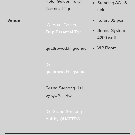
Hotel Golden Tulip
Standing AC : 3
Essential Tgr
unit
Venue
Kursi : 92 pcs
IG: Hotel Golden
Sound System :
Tulip Essential Tgr
4200 watt
VIP Room
quattroweddingvenue
IG:
quattroweddingvenue
Grand Serpong Hall
by QUATTRO
IG: Grand Serpong
Hall by QUATTRO