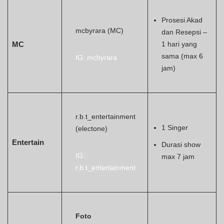
Prosesi Akad
mcbyrara (MC)
dan Resepsi –
MC
1 hari yang
sama (max 6
IG: mcbyrara
jam)
r.b.t_entertainment
1 Singer
(electone)
Entertain
Durasi show
IG:
max 7 jam
r.b.t_entertainment
Foto