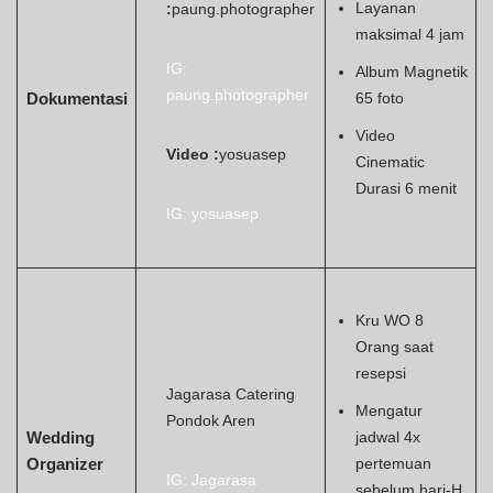
Layanan
:
paung.photographer
maksimal 4 jam
IG:
Album Magnetik
paung.photographer
Dokumentasi
65 foto
Video
Video :
yosuasep
Cinematic
Durasi 6 menit
IG: yosuasep
Kru WO 8
Orang saat
resepsi
Jagarasa Catering
Mengatur
Pondok Aren
Wedding
jadwal 4x
Organizer
pertemuan
IG: Jagarasa
sebelum hari-H