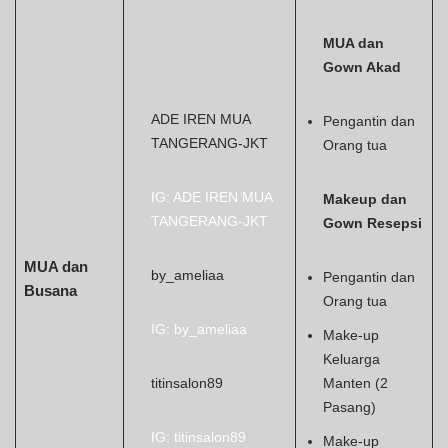
MUA dan
Gown Akad
ADE IREN MUA
Pengantin dan
TANGERANG-JKT
Orang tua
IG: ADE IREN MUA
Makeup dan
TANGERANG-JKT
Gown Resepsi
MUA dan
by_ameliaa
Pengantin dan
Busana
Orang tua
IG: by_ameliaa
Make-up
Keluarga
titinsalon89
Manten (2
Pasang)
IG: titinsalon89
Make-up