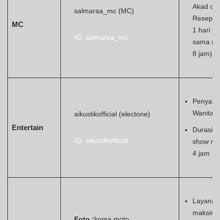
Akad da
salmaraa_mc (MC)
Resepsi 
MC
1 hari y
IG: salmaraa_mc
sama (m
8 jam)
Penyany
Wanita
aikustikofficial (electone)
Entertain
Durasi
IG: aikustikofficial
show ma
4 jam
Layanan
maksima
Foto :
koma.moto