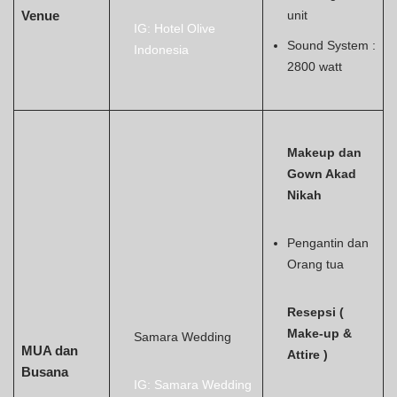
Venue
unit
IG: Hotel Olive
Sound System :
Indonesia
2800 watt
Makeup dan
Gown Akad
Nikah
Pengantin dan
Orang tua
Resepsi (
Make-up &
Samara Wedding
MUA dan
Attire )
Busana
IG: Samara Wedding