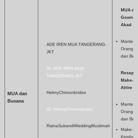
MUA da
Gown
Akad
Manten,
ADE IREN MUA TANGERANG-
Orang T
JKT
dan Bes
IG: ADE IREN MUA
Resepsi
TANGERANG-JKT
Make-u
Attire )
HelmyChimonbrides
MUA dan
Busana
Manten,
IG: HelmyChimonbrides
Orang T
dan Bes
RatnaSukandiWeddingMuslimah
Make-up
Kembar