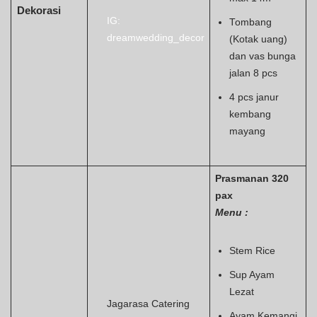
Dekorasi
IG:
Tombang
dreamwedding_decor
(Kotak uang)
dan vas bunga
jalan 8 pcs
4 pcs janur
kembang
mayang
Prasmanan 320
pax
Menu :
Stem Rice
Sup Ayam
Lezat
Jagarasa Catering
Ayam Kemangi