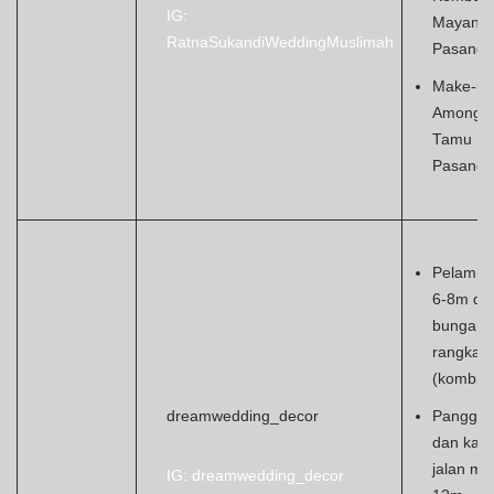
IG:
Mayang 
RatnaSukandiWeddingMuslimah
Pasang)
Make-up
Among
Tamu (6
Pasang)
Pelamin
6-8m da
bunga
rangkaia
(kombina
dreamwedding_decor
Panggu
dan karp
jalan ma
IG: dreamwedding_decor