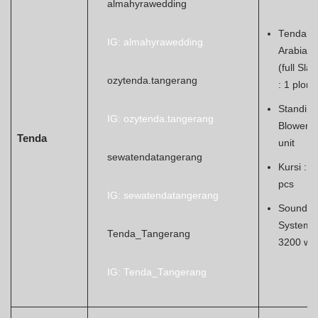
almahyrawedding
Tenda
IG: almahyrawedding
Arabian
(full Slay
ozytenda.tangerang
: 1 plong
Standing
IG: ozytenda.tangerang
Blower :
Tenda
unit
sewatendatangerang
Kursi : 4
pcs
IG: sewatendatangerang
Sound
System :
Tenda_Tangerang
3200 wat
IG: Tenda_Tangerang