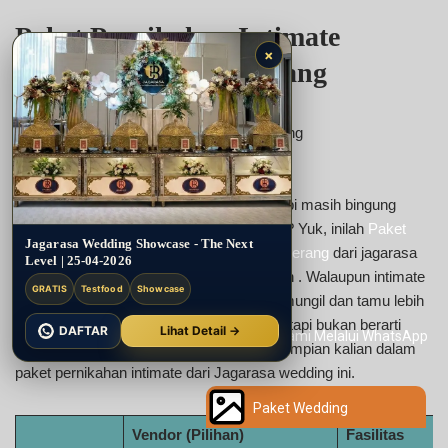
Paket Pernikahan Intimate
×
Pondok Aren – Tangerang
paket pernikahan Pondok Aren Tangerang
Ingin mengadakan pernikahan intimate, tapi masih bingung
menentukan wedding package yang tepat? Yuk, inilah
Paket
Jagarasa Wedding Showcase - The Next
pernikahan intimate di Pondok Aren – Tangerang
dari jagarasa
Level | 25-04-2026
wedding yang bisa menjadi referensi kalian . Walaupun intimate
GRATIS
Testfood
Showcase
wedding identik dengan acara yang lebih mungil dan tamu lebih
minim dari resepsi pernikahan umumnya, tapi bukan berarti
DAFTAR
Lihat Detail →
kalian tidak bisa menciptakan pernikahan impian kalian dalam
paket pernikahan intimate dari Jagarasa wedding ini.
Paket Wedding
Vendor (Pilihan)
Fasilitas