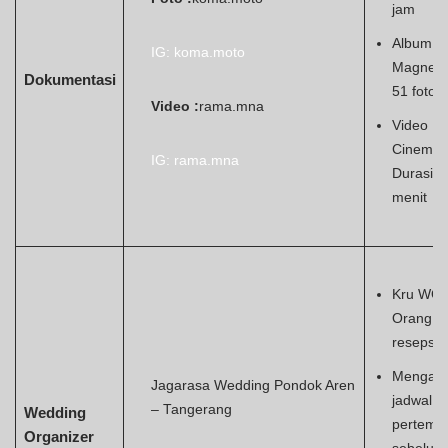
jam
Album
IG: koma.moto
Magneti
Dokumentasi
51 foto
Video :
rama.mna
Video
Cinemati
IG: rama.mna
Durasi 6
menit
Kru WO 
Orang s
resepsi
Mengatu
Jagarasa Wedding Pondok Aren
jadwal 3
– Tangerang
Wedding
pertemu
Organizer