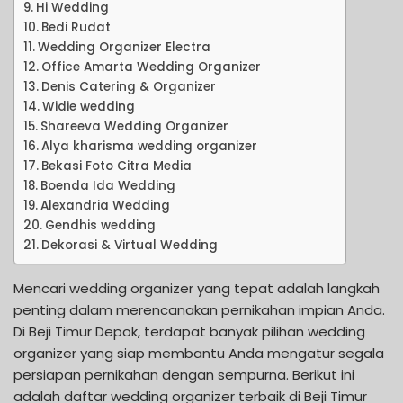
Hi Wedding
Bedi Rudat
Wedding Organizer Electra
Office Amarta Wedding Organizer
Denis Catering & Organizer
Widie wedding
Shareeva Wedding Organizer
Alya kharisma wedding organizer
Bekasi Foto Citra Media
Boenda Ida Wedding
Alexandria Wedding
Gendhis wedding
Dekorasi & Virtual Wedding
Mencari wedding organizer yang tepat adalah langkah
penting dalam merencanakan pernikahan impian Anda.
Di Beji Timur Depok, terdapat banyak pilihan wedding
organizer yang siap membantu Anda mengatur segala
persiapan pernikahan dengan sempurna. Berikut ini
adalah daftar wedding organizer terbaik di Beji Timur