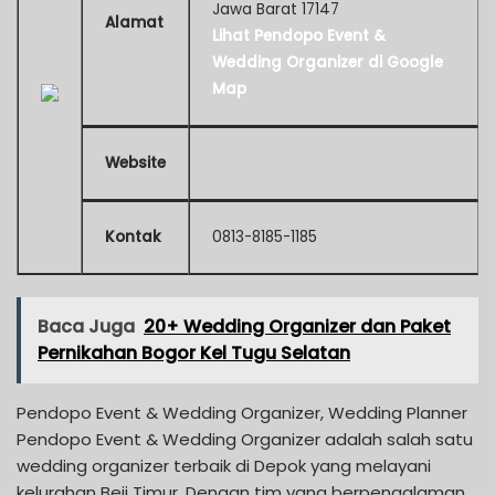
Jawa Barat 17147
Alamat
Lihat Pendopo Event &
Wedding Organizer di Google
Map
Website
Kontak
0813-8185-1185
Baca Juga
20+ Wedding Organizer dan Paket
Pernikahan Bogor Kel Tugu Selatan
Pendopo Event & Wedding Organizer, Wedding Planner
Pendopo Event & Wedding Organizer adalah salah satu
wedding organizer terbaik di Depok yang melayani
kelurahan Beji Timur. Dengan tim yang berpengalaman