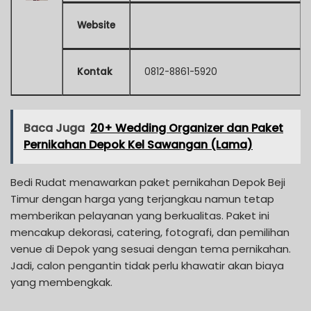
Website
Kontak
0812-8861-5920
Baca Juga
20+ Wedding Organizer dan Paket
Pernikahan Depok Kel Sawangan (Lama)
Bedi Rudat menawarkan paket pernikahan Depok Beji
Timur dengan harga yang terjangkau namun tetap
memberikan pelayanan yang berkualitas. Paket ini
mencakup dekorasi, catering, fotografi, dan pemilihan
venue di Depok yang sesuai dengan tema pernikahan.
Jadi, calon pengantin tidak perlu khawatir akan biaya
yang membengkak.