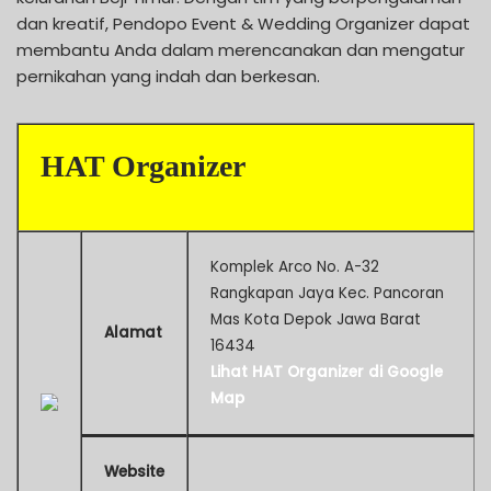
dan kreatif, Pendopo Event & Wedding Organizer dapat
membantu Anda dalam merencanakan dan mengatur
pernikahan yang indah dan berkesan.
HAT Organizer
Komplek Arco No. A-32
Rangkapan Jaya Kec. Pancoran
Mas Kota Depok Jawa Barat
Alamat
16434
Lihat HAT Organizer di Google
Map
Website