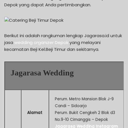
Depok yang dapat Anda pertimbangkan.
Berikut ini adalah rangkuman lengkap Jagarasa.id untuk
jasa
wedding organizer Depok
yang melayani
kecamatan Beji Kel.Beji Timur dan sekitarnya.
Jagarasa Wedding
Perum. Metro Mansion Blok J-9
Candi – Sidoarjo
Alamat
Perum. Bukit Cengkeh 2 Blok d3
No.9-10 Cimanggis – Depok
Jagarasa Wedding Instagram