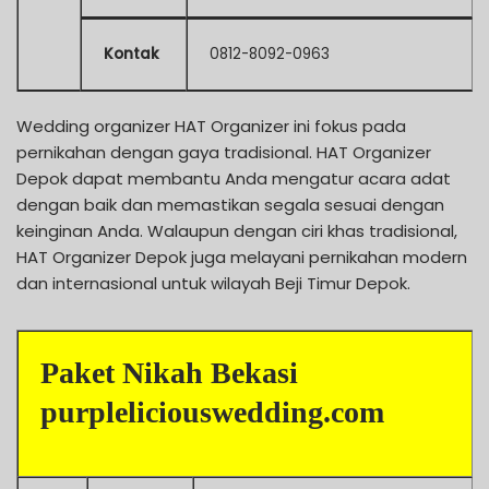
Kontak
0812-8092-0963
Wedding organizer HAT Organizer ini fokus pada
pernikahan dengan gaya tradisional. HAT Organizer
Depok dapat membantu Anda mengatur acara adat
dengan baik dan memastikan segala sesuai dengan
keinginan Anda. Walaupun dengan ciri khas tradisional,
HAT Organizer Depok juga melayani pernikahan modern
dan internasional untuk wilayah Beji Timur Depok.
Paket Nikah Bekasi
purpleliciouswedding.com