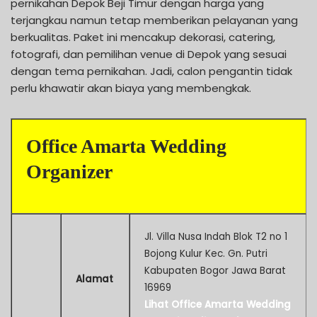
pernikahan Depok Beji Timur dengan harga yang
terjangkau namun tetap memberikan pelayanan yang
berkualitas. Paket ini mencakup dekorasi, catering,
fotografi, dan pemilihan venue di Depok yang sesuai
dengan tema pernikahan. Jadi, calon pengantin tidak
perlu khawatir akan biaya yang membengkak.
Office Amarta Wedding
Organizer
Jl. Villa Nusa Indah Blok T2 no 1
Bojong Kulur Kec. Gn. Putri
Kabupaten Bogor Jawa Barat
Alamat
16969
Lihat Office Amarta Wedding