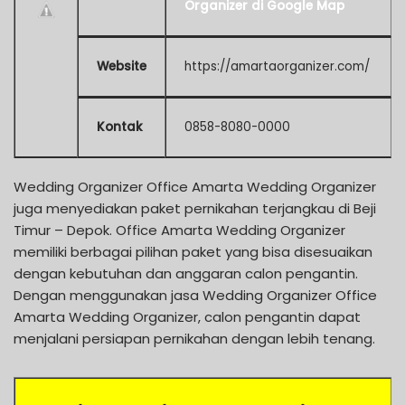
Organizer di Google Map
Website
https://amartaorganizer.com/
Kontak
0858-8080-0000
Wedding Organizer Office Amarta Wedding Organizer
juga menyediakan paket pernikahan terjangkau di Beji
Timur – Depok. Office Amarta Wedding Organizer
memiliki berbagai pilihan paket yang bisa disesuaikan
dengan kebutuhan dan anggaran calon pengantin.
Dengan menggunakan jasa Wedding Organizer Office
Amarta Wedding Organizer, calon pengantin dapat
menjalani persiapan pernikahan dengan lebih tenang.