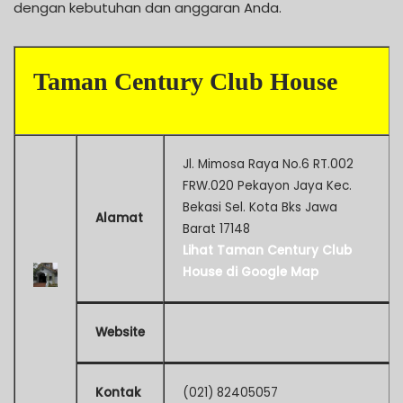
dengan kebutuhan dan anggaran Anda.
Taman Century Club House
Jl. Mimosa Raya No.6 RT.002
FRW.020 Pekayon Jaya Kec.
Bekasi Sel. Kota Bks Jawa
Alamat
Barat 17148
Lihat Taman Century Club
House di Google Map
Website
Kontak
(021) 82405057