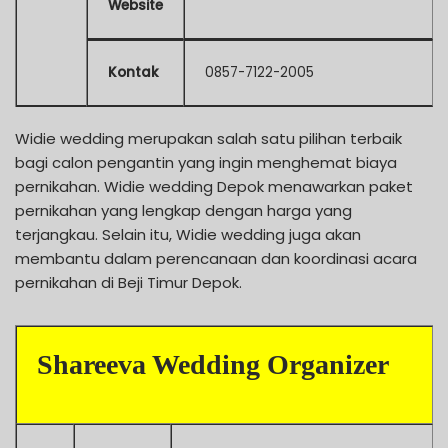
Website
Kontak
0857-7122-2005
Widie wedding merupakan salah satu pilihan terbaik
bagi calon pengantin yang ingin menghemat biaya
pernikahan. Widie wedding Depok menawarkan paket
pernikahan yang lengkap dengan harga yang
terjangkau. Selain itu, Widie wedding juga akan
membantu dalam perencanaan dan koordinasi acara
pernikahan di Beji Timur Depok.
Shareeva Wedding Organizer