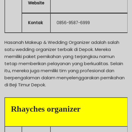
Website
Kontak
0856-9587-6999
Hasanah Makeup & Wedding Organizer adalah salah
satu wedding organizer terbaik di Depok. Mereka
memiliki paket pernikahan yang terjangkau namun
tetap memberikan pelayanan yang berkualitas. Selain
itu, mereka juga memiliki tim yang profesional dan
berpengalaman dalam menyelenggarakan pernikahan
di Beji Timur Depok.
Rhayches organizer