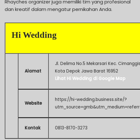
Rhayches organizer juga memiliki tim yang profesional
dan kreatif dalam mengatur pernikahan Anda.
Hi Wedding
Jl. Delima No.5 Mekarsari Kec. Cimanggi
Alamat
Kota Depok Jawa Barat 16952
Lihat Hi Wedding di Google Map
https://hi-wedding.business.site/?
Website
utm_source=gmb&utm_medium=referr
Kontak
0813-8170-3273