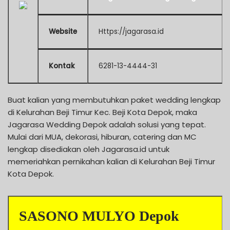
Website
Https://jagarasa.id
Kontak
6281-13-4444-31
Buat kalian yang membutuhkan paket wedding lengkap
di Kelurahan Beji Timur Kec. Beji Kota Depok, maka
Jagarasa Wedding Depok adalah solusi yang tepat.
Mulai dari MUA, dekorasi, hiburan, catering dan MC
lengkap disediakan oleh Jagarasa.id untuk
memeriahkan pernikahan kalian di Kelurahan Beji Timur
Kota Depok.
SASONO MULYO Depok