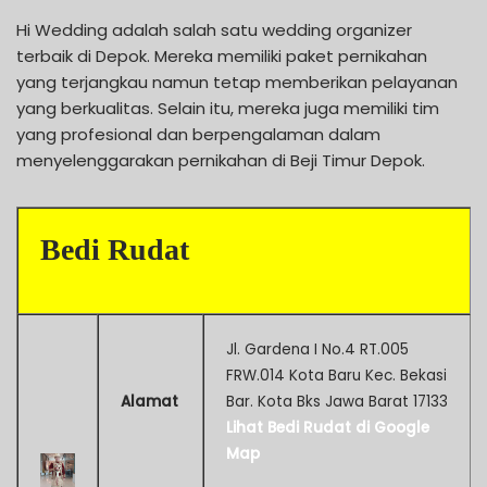
Hi Wedding adalah salah satu wedding organizer
terbaik di Depok. Mereka memiliki paket pernikahan
yang terjangkau namun tetap memberikan pelayanan
yang berkualitas. Selain itu, mereka juga memiliki tim
yang profesional dan berpengalaman dalam
menyelenggarakan pernikahan di Beji Timur Depok.
Bedi Rudat
Jl. Gardena I No.4 RT.005
FRW.014 Kota Baru Kec. Bekasi
Alamat
Bar. Kota Bks Jawa Barat 17133
Lihat Bedi Rudat di Google
Map