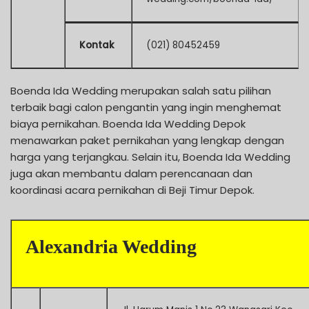
Kontak
(021) 80452459
Boenda Ida Wedding merupakan salah satu pilihan
terbaik bagi calon pengantin yang ingin menghemat
biaya pernikahan. Boenda Ida Wedding Depok
menawarkan paket pernikahan yang lengkap dengan
harga yang terjangkau. Selain itu, Boenda Ida Wedding
juga akan membantu dalam perencanaan dan
koordinasi acara pernikahan di Beji Timur Depok.
Alexandria Wedding