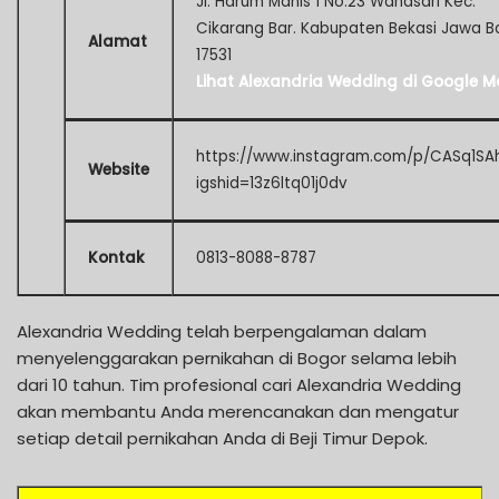
Jl. Harum Manis 1 No.23 Wanasari Kec.
Cikarang Bar. Kabupaten Bekasi Jawa B
Alamat
17531
Lihat Alexandria Wedding di Google 
https://www.instagram.com/p/CASq1SAh
Website
igshid=13z6ltq01j0dv
Kontak
0813-8088-8787
Alexandria Wedding telah berpengalaman dalam
menyelenggarakan pernikahan di Bogor selama lebih
dari 10 tahun. Tim profesional cari Alexandria Wedding
akan membantu Anda merencanakan dan mengatur
setiap detail pernikahan Anda di Beji Timur Depok.