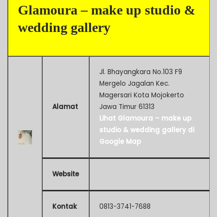
Glamoura – make up studio &
wedding gallery
Jl. Bhayangkara No.103 F9
Mergelo Jagalan Kec.
Magersari Kota Mojokerto
Alamat
Jawa Timur 61313
Lihat Glamoura – make up
studio & wedding gallery di
Google Map
Website
Kontak
0813-3741-7688