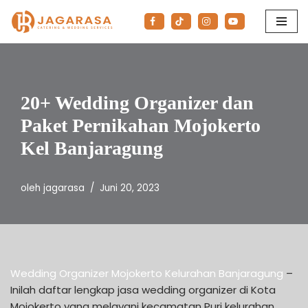
Lompat
ke
konten
20+ Wedding Organizer dan
Paket Pernikahan Mojokerto
Kel Banjaragung
oleh
jagarasa
Juni 20, 2023
Wedding Organizer Mojokerto Kelurahan Banjaragung
–
Inilah daftar lengkap jasa wedding organizer di Kota
Mojokerto yang melayani kecamatan Puri kelurahan