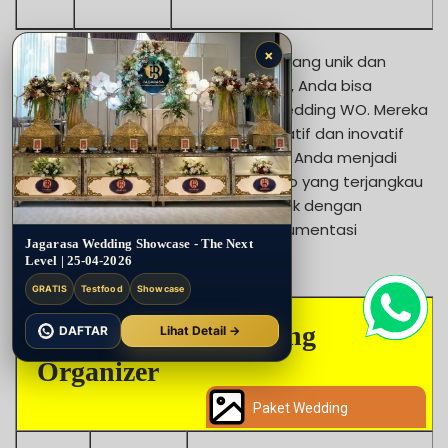
×
Jika Anda menginginkan pernikahan yang unik dan
berbeda di Banjaragung – Mojokerto , Anda bisa
mempertimbangkan Gallery kingb wedding WO. Mereka
memiliki konsep pernikahan yang kreatif dan inovatif
sehingga akan membuat pernikahan Anda menjadi
berkesan. Paket pernikahan Mojokerto yang terjangkau
yang ditawarkan juga sudah termasuk dengan
penataan catering, hiburan, dan dokumentasi
Jagarasa Wedding Showcase - The Next
pernikahan.
Level | 25-04-2026
GRATIS
Testfood
Showcase
Yuan Kartika Wedding
DAFTAR
Lihat Detail →
Organizer
Paket Wedding