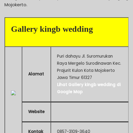
Mojokerto.
Gallery kingb wedding
Puri dahayu Jl. Suromurukan
Raya Mergelo Surodinawan Kec.
Prajurit Kulon Kota Mojokerto
Alamat
Jawa Timur 61327
Lihat Gallery kingb wedding di
Google Map
Website
Kontak
0857-3109-3640