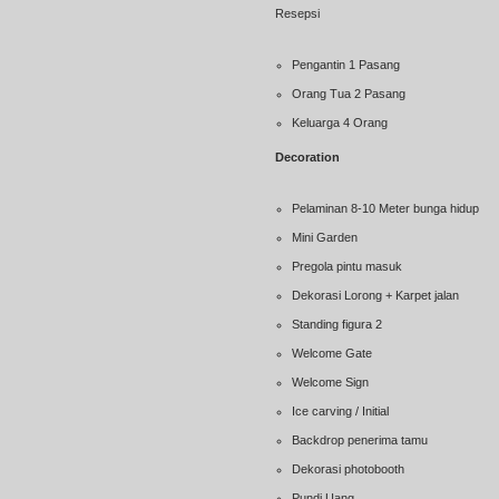
Resepsi
Pengantin 1 Pasang
Orang Tua 2 Pasang
Keluarga 4 Orang
Decoration
Pelaminan 8-10 Meter bunga hidup
Mini Garden
Pregola pintu masuk
Dekorasi Lorong + Karpet jalan
Standing figura 2
Welcome Gate
Welcome Sign
Ice carving / Initial
Backdrop penerima tamu
Dekorasi photobooth
Pundi Uang