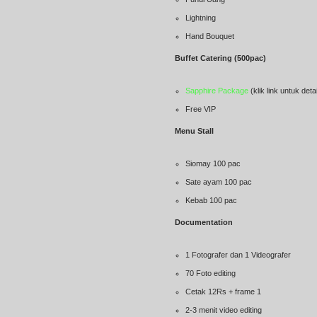
Lightning
Hand Bouquet
Buffet Catering (500pac)
Sapphire Package
(klik link untuk deta
Free VIP
Menu Stall
Siomay 100 pac
Sate ayam 100 pac
Kebab 100 pac
Documentation
1 Fotografer dan 1 Videografer
70 Foto editing
Cetak 12Rs + frame 1
2-3 menit video editing