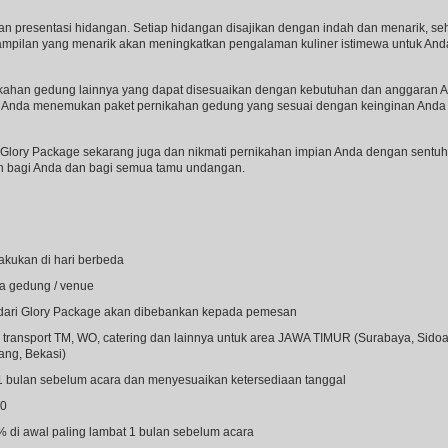
kan presentasi hidangan. Setiap hidangan disajikan dengan indah dan menarik, seh
tampilan yang menarik akan meningkatkan pengalaman kuliner istimewa untuk And
nikahan gedung lainnya yang dapat disesuaikan dengan kebutuhan dan anggaran And
u Anda menemukan paket pernikahan gedung yang sesuai dengan keinginan Anda 
Glory Package sekarang juga dan nikmati pernikahan impian Anda dengan sentuha
an bagi Anda dan bagi semua tamu undangan.
akukan di hari berbeda
a gedung / venue
a) dari Glory Package akan dibebankan kepada pemesan
transport TM, WO, catering dan lainnya untuk area JAWA TIMUR (Surabaya, Sidoar
ng, Bekasi)
1 bulan sebelum acara dan menyesuaikan ketersediaan tanggal
00
di awal paling lambat 1 bulan sebelum acara