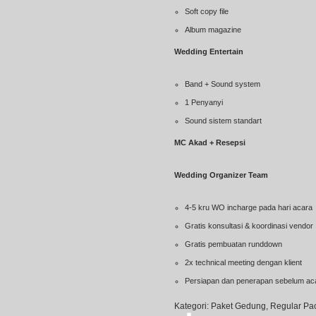
Soft copy file
Album magazine
Wedding Entertain
Band + Sound system
1 Penyanyi
Sound sistem standart
MC Akad + Resepsi
Wedding Organizer Team
4-5 kru WO incharge pada hari acara
Gratis konsultasi & koordinasi vendor
Gratis pembuatan runddown
2x technical meeting dengan klient
Persiapan dan penerapan sebelum aca
Kategori:
Paket Gedung
,
Regular Pa