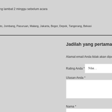
ing lambat 2 minggu sebelum acara
rto, Jombang, Pasuruan, Malang, Jakarta, Bogor, Depok, Tangerang, Bekasi
Jadilah yang pertam
Alamat email Anda tidak akan dip
Rating Anda
*
Ulasan Anda
*
Nama
*