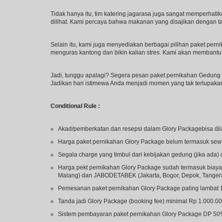
Tidak hanya itu, tim katering jagarasa juga sangat memperhati
dilihat. Kami percaya bahwa makanan yang disajikan dengan 
Selain itu, kami juga menyediakan berbagai pilihan paket per
menguras kantong dan bikin kalian stres. Kami akan membant
Jadi, tunggu apalagi? Segera pesan paket pernikahan Gedung 
Jadikan hari istimewa Anda menjadi momen yang tak terlupak
Conditional Rule :
Akad/pemberkatan dan resepsi dalam Glory Packagebisa dil
Harga paket pernikahan Glory Package belum termasuk sew
Segala charge yang timbul dari kebijakan gedung (jika ad
Harga pekt pernikahan Glory Package sudah termasuk biaya 
Malang) dan JABODETABEK (Jakarta, Bogor, Depok, Tangera
Pemesanan paket pernikahan Glory Package paling lambat 
Tanda jadi Glory Package (booking fee) minimal Rp 1.000.0
Sistem pembayaran paket pernikahan Glory Package DP 50% 