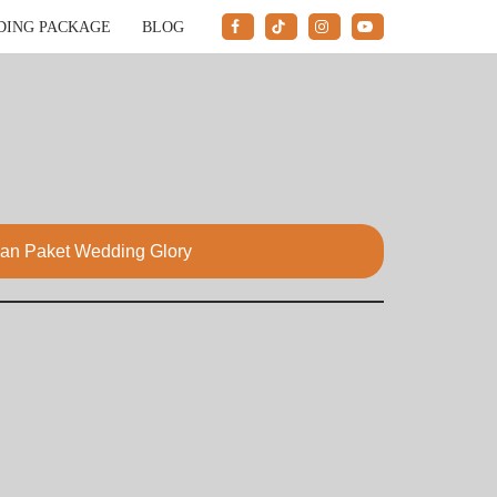
DING PACKAGE
BLOG
an Paket Wedding Glory